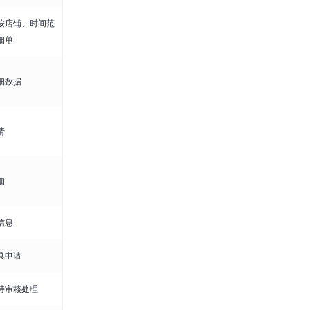
按店铺、时间范
细单
细数据
请
细
信息
具申请
持审核处理