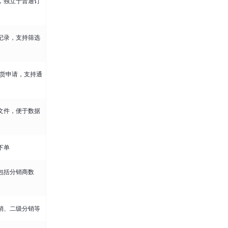
，独立于普通订
记录，支持筛选
退货申请，支持通
l 文件，便于数据
下单
包括分销商数
销、二级分销等