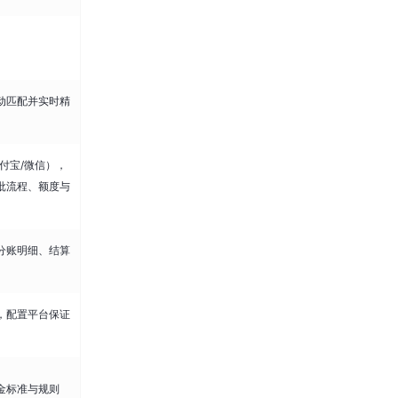
动匹配并实时精
付宝/微信），
批流程、额度与
分账明细、结算
，配置平台保证
金标准与规则