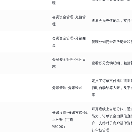
理
会员资金管理-充值管
查看会员充值记录，支持
理
会员资金管理-分销佣
管理分销佣金发放记录和
金
会员资金管理-积分日
查看积分变动明细，包括
志
定义了订单支付成功或退
分账管理-分账设置
何时自动结算入账，及平
率
可开启线上自动分账，通
分账设置-分账方式-线
能力，订单资金由微信直
上分账（可选
户；支持对子商户进件资
¥5000）
行审核管理