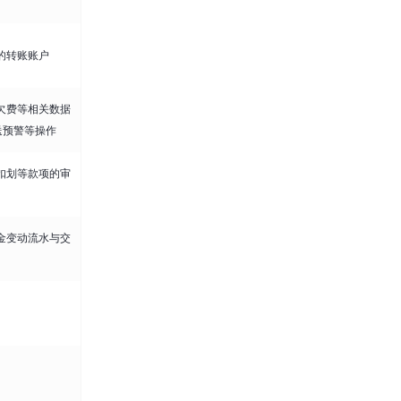
的转账账户
欠费等相关数据
送预警等操作
扣划等款项的审
金变动流水与交