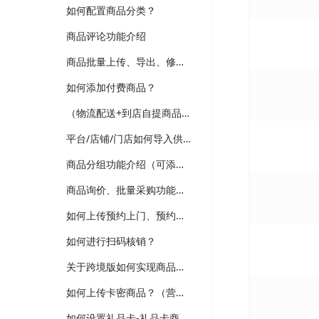
如何配置商品分类？
商品评论功能介绍
商品批量上传、导出、修改功能介绍
如何添加付费商品？
（物流配送+到店自提商品）如何上传普通商品？
平台/店铺/门店如何导入供应商商品？（跨境、供应商、多门店版本适用）
商品分组功能介绍（可添加新品、热销、分类等分组，装修可选择商品分组分类）
商品询价、批量采购功能介绍（跨境、供应商、企业批发版本）
如何上传预约上门、预约到店商品？
如何进行扫码核销？
关于跨境版如何实现商品详情多语言翻译维护？
如何上传卡密商品？（营销-电子卡券）
如何设置礼品卡-礼品卡商品？