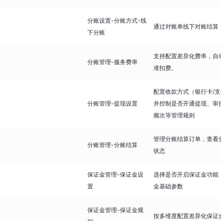
分账设置-分账方式-线
通过对账单线下对账结算
下分账
支持配置差异化费率，自
分账管理-服务费率
准扣费。
配置收款方式（银行卡/支
分账管理-提现设置
并控制是否开通提现、审
频次等管理规则
管理分账结算订单，查看
分账管理-分账结算
状态
保证金管理-保证金设
选择是否开启保证金功能
置
金基础参数
保证金管理-保证金规
按多维度配置差异化保证