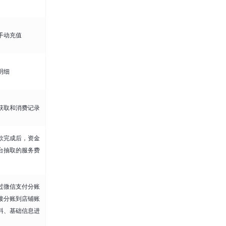
手动充值
明细
获取和消费记录
款完成后，资金
台抽取的服务费
过微信支付分账
接分账到店铺账
料、基础信息进