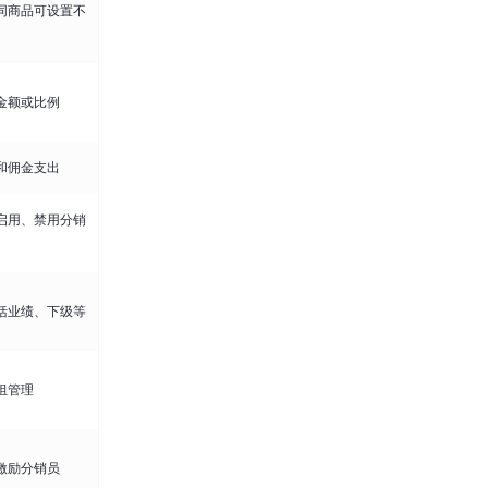
同商品可设置不
金额或比例
和佣金支出
启用、禁用分销
括业绩、下级等
组管理
激励分销员