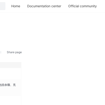
Home
Documentation center
Official community
Share page
包括余额、充