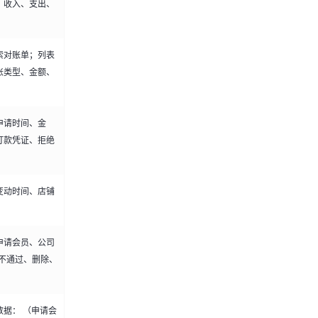
、收入、支出、
索对账单；列表
账类型、金额、
申请时间、金
打款凭证、拒绝
变动时间、店铺
申请会员、公司
不通过、删除、
据： （申请会