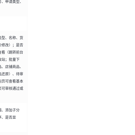
号、申请类型、
类型、名称、货
价修改）；是否
查看（跳转前台
收站；批量下
品、店铺商品、
品还原）、待审
内页可查看基本
页可审核通过或
辑、添加子分
序、是否显