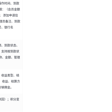
操作时间、到款
请：（会员金额
； 添加申请信
理员备注、到款
号、银行名
额、到款状态、
；支持按到款状
称、金额、管理
、收益类型、结
、收益、结算方
分销佣金。
原因）；积分变