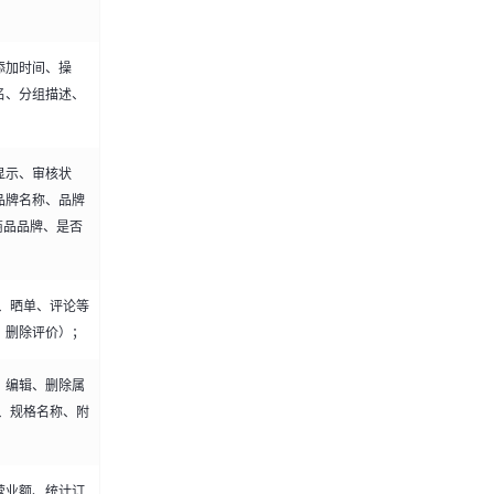
添加时间、操
名、分组描述、
显示、审核状
品牌名称、品牌
商品品牌、是否
、晒单、评论等
、删除评价）；
、编辑、删除属
、规格名称、附
营业额、统计订