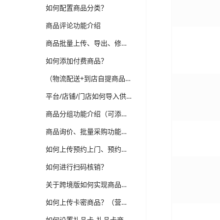
如何配置商品分类？
商品评论功能介绍
商品批量上传、导出、修改功能介绍
如何添加付费商品？
（物流配送+到店自提商品）如何上传普通商品？
平台/店铺/门店如何导入供应商商品？（跨境、供应商、多门店版本适用）
商品分组功能介绍（可添加新品、热销、分类等分组，装修可选择商品分组分类）
商品询价、批量采购功能介绍（跨境、供应商、企业批发版本）
如何上传预约上门、预约到店商品？
如何进行扫码核销？
关于跨境版如何实现商品详情多语言翻译维护？
如何上传卡密商品？（营销-电子卡券）
如何设置礼品卡-礼品卡商品？