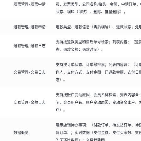
发票管理-发票申请
员、发票类型、公司名称/抬头、金额、申请订单、
状态、编辑（审核）、删除、批量删除）。
退款管理-退款申请
退款类型、退款信息（售后编号）、退款状态；处
支持按退款类型和售后单号检索；列表内容：（退
退款管理-退款日志
态、退款金额；退款时间）。
支持按订单状态、订单号检索；列表内容含：（订
交易管理-交易日志
件人、支付方式、支付金额、已退款金额、支付日
态）。
支持按账户变动原因、会员名称检索；列表内容含
交易管理-余额日志
间、会员用户名、账户变动原因、变动资金账户、
户）。
展示店铺待办事项：（付款订单、待发货订单、待
数据概览
复订单）；实时数据（支付金额、支付买家数、支
昨天环比数据）；交易趋势图