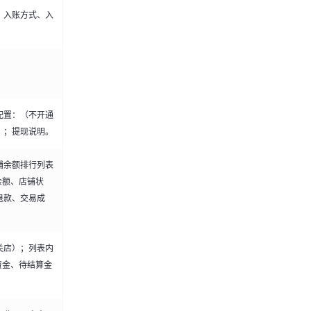
、入账方式、入
配置：（不开通
）；提现说明。
铺余额排行列表
余额、店铺状
退款、交易成
关店）；列表内
资金、待结算金