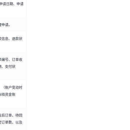
申请日期、申请
理申请。
款信息、退款状
单编号、订单收
期、支付状
：（账户变动时
冻结资金账
售后订单、待回
付订单数、以及