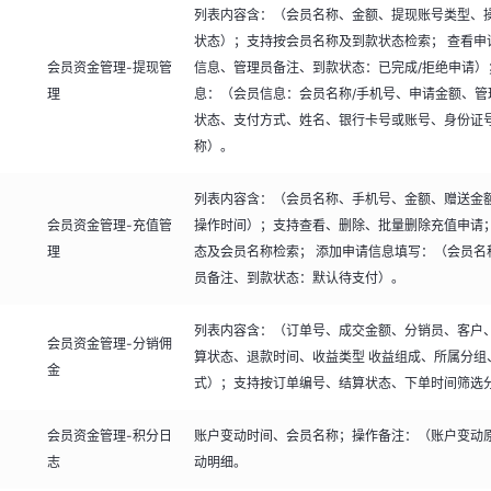
列表内容含：（会员名称、金额、提现账号类型、
状态）；支持按会员名称及到款状态检索； 查看申
会员资金管理-提现管
信息、管理员备注、到款状态：已完成/拒绝申请）
理
息：（会员信息：会员名称/手机号、申请金额、管
状态、支付方式、姓名、银行卡号或账号、身份证
称）。
列表内容含：（会员名称、手机号、金额、赠送金
会员资金管理-充值管
操作时间）；支持查看、删除、批量删除充值申请
理
态及会员名称检索； 添加申请信息填写：（会员名
员备注、到款状态：默认待支付）。
列表内容含：（订单号、成交金额、分销员、客户
会员资金管理-分销佣
算状态、退款时间、收益类型 收益组成、所属分组
金
式）；支持按订单编号、结算状态、下单时间筛选
会员资金管理-积分日
账户变动时间、会员名称；操作备注：（账户变动
志
动明细。