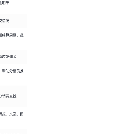
金明细
交情况
如结算周期、提
算应发佣金
，帮助分销员推
分销员查找
海报、文案、图