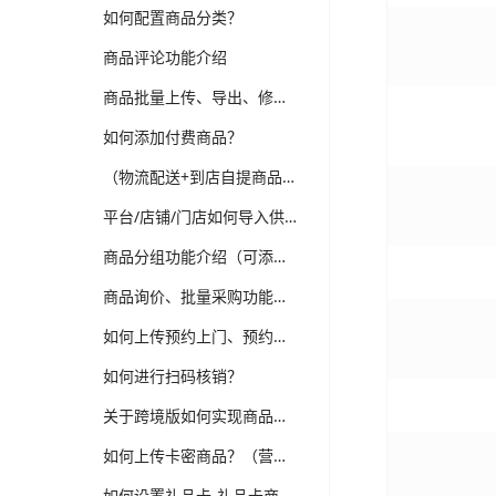
如何配置商品分类？
商品评论功能介绍
商品批量上传、导出、修改功能介绍
如何添加付费商品？
（物流配送+到店自提商品）如何上传普通商品？
平台/店铺/门店如何导入供应商商品？（跨境、供应商、多门店版本适用）
商品分组功能介绍（可添加新品、热销、分类等分组，装修可选择商品分组分类）
商品询价、批量采购功能介绍（跨境、供应商、企业批发版本）
如何上传预约上门、预约到店商品？
如何进行扫码核销？
关于跨境版如何实现商品详情多语言翻译维护？
如何上传卡密商品？（营销-电子卡券）
如何设置礼品卡-礼品卡商品？