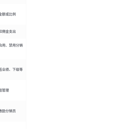
金额或比例
和佣金支出
启用、禁用分销
括业绩、下级等
组管理
激励分销员