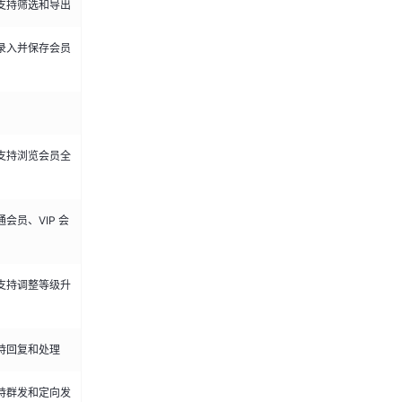
支持筛选和导出
录入并保存会员
支持浏览会员全
会员、VIP 会
支持调整等级升
持回复和处理
持群发和定向发