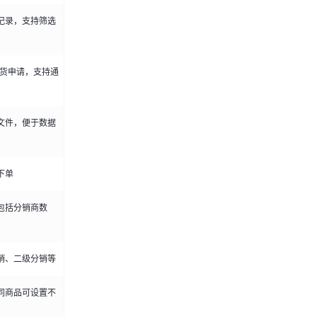
记录，支持筛选
退货申请，支持通
l 文件，便于数据
下单
包括分销商数
销、二级分销等
同商品可设置不