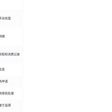
手动充值
明细
获取和消费记录
信息
具申请
持审核处理
便于追溯