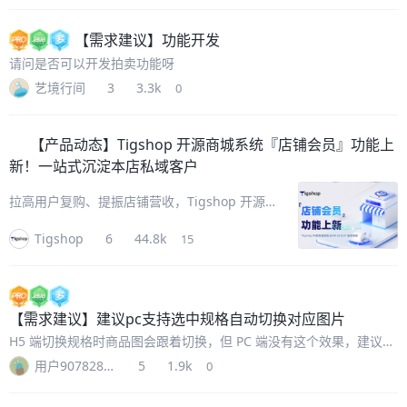
付渠道，补齐线上线下多元收款场景，为多商
户、
【需求建议】
功能开发
请问是否可以开发拍卖功能呀
艺境行间
3
3.3k
0
【产品动态】
Tigshop 开源商城系统『店铺会员』功能上
新！一站式沉淀本店私域客户
拉高用户复购、提振店铺营收，Tigshop 开源
商城系统『店铺会员』功能重磅来袭！聚焦商城
Tigshop
6
44.8k
15
会员体系，补齐店铺/门店会员运营短板，构建
「用户管理-标签分类-精准运营」的全链路会员
体系，彻底解决店铺/门店
【需求建议】
建议pc支持选中规格自动切换对应图片
H5 端切换规格时商品图会跟着切换，但 PC 端没有这个效果，建议优
化，选中规格自动切换对应图片。
用户907828748572518268
5
1.9k
0