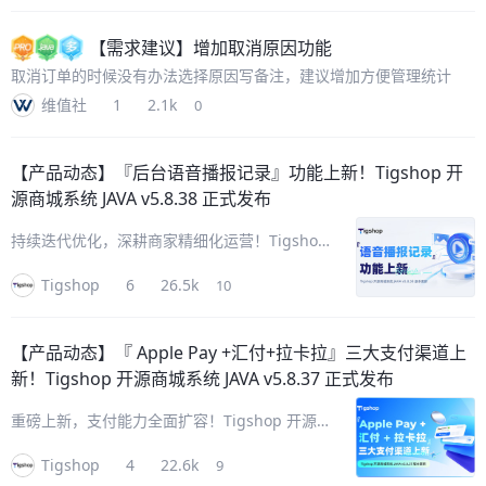
营场景，Tigshop 开源商城系统 跨境新增『管
理后台多语言』功能！从后台
【需求建议】
增加取消原因功能
取消订单的时候没有办法选择原因写备注，建议增加方便管理统计
维值社
1
2.1k
0
【产品动态】
『后台语音播报记录』功能上新！Tigshop 开
源商城系统 JAVA v5.8.38 正式发布
持续迭代优化，深耕商家精细化运营！Tigshop
开源商城系统 JAVA v5.8.38迭代升级，本次更新
Tigshop
6
26.5k
10
聚焦后台运营溯源能力与移动端装修灵活性两大
核心场景，重磅新增『后台语音播报记录』功
能，同时全面
【产品动态】
『 Apple Pay +汇付+拉卡拉』三大支付渠道上
新！Tigshop 开源商城系统 JAVA v5.8.37 正式发布
重磅上新，支付能力全面扩容！Tigshop 开源
商城系统 JAVA v5.8.37 版本迭代升级，一次性
Tigshop
4
22.6k
9
接入『Apple Pay +汇付+拉卡拉』三大主流支