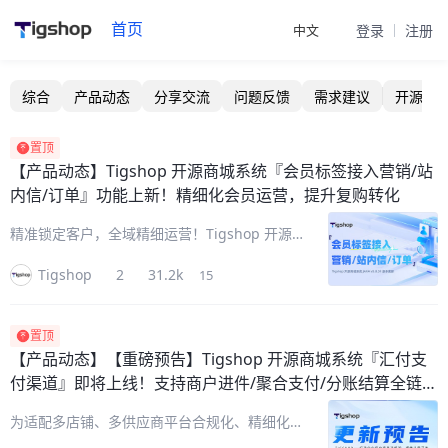
首页
中文
登录
注册
Tigshop技术社区 - Java/PHP开源商城系统交流论坛
综合
产品动态
分享交流
问题反馈
需求建议
开源标
置顶
【产品动态】
Tigshop 开源商城系统『会员标签接入营销/站
内信/订单』功能上新！精细化会员运营，提升复购转化
精准锁定客户，全域精细运营！Tigshop 开源
商城系统『会员标签』能力重磅升级，打通“营
Tigshop
2
31.2k
15
销活动、站内信群发、订单筛选”三大链路，彻
底告别粗放式营销。一套客户画像即可实现精准
圈人、定向触达、数据复盘，
置顶
【产品动态】
【重磅预告】Tigshop 开源商城系统『汇付支
付渠道』即将上线！支持商户进件/聚合支付/分账结算全链路
能力
为适配多店铺、多供应商平台合规化、精细化运
营需求，进一步丰富资金链路，Tigshop 开源