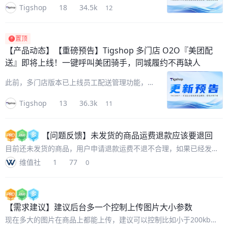
Tigshop
18
34.5k
12
商城系统即将全新接入汇付斗拱平台支付体系。
本次更新在现有微信服务商分账链路之外，新增
一套并行的「商户进件+聚
置顶
【产品动态】
【重磅预告】Tigshop 多门店 O2O『美团配
送』即将上线！一键呼叫美团骑手，同城履约不再缺人
此前，多门店版本已上线员工配送管理功能，不
少客户反馈：商城还希望对接第三方配送运力。
Tigshop
13
36.3k
11
现在，Tigshop『美团配送』即将重磅上线！接
入美团外部运力后，门店可在后台一键把订单交
给美团骑手上门取货、送到顾
【问题反馈】
未发货的商品运费退款应该要退回
目前还未发货的商品，用户申请退款运费不退不合理，如果已经发货
了那么是不能退运费。这也和大部分电商包括京东淘宝的习惯认知一
维值社
1
77
0
致。
【需求建议】
建议后台多一个控制上传图片大小参数
现在多大的图片在商品上都能上传，建议可以控制比如小于200kb一