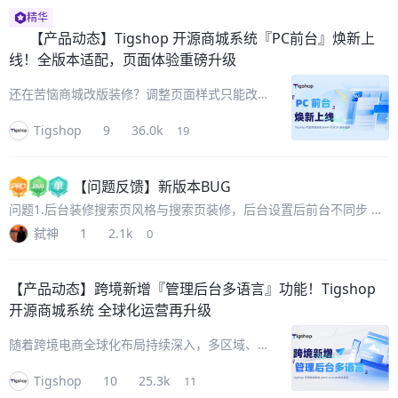
精华
【产品动态】
Tigshop 开源商城系统『PC前台』焕新上
线！全版本适配，页面体验重磅升级
还在苦恼商城改版装修？调整页面样式只能改代
码，成本高还不兼容，漫长的改版周期又导致错
Tigshop
9
36.0k
19
过关键营销节点。现在无需二开，Tigshop 开
源商城系统『PC前台』焕新上线！全站交互体
验对标淘宝、京东等主流电商
【问题反馈】
新版本BUG
问题1.后台装修搜索页风格与搜索页装修，后台设置后前台不同步 问
题2.搜索页TITLE信息缺失 问题3.频道搜索页侧边导航缺失
弑神
1
2.1k
0
【产品动态】
跨境新增『管理后台多语言』功能！Tigshop
开源商城系统 全球化运营再升级
随着跨境电商全球化布局持续深入，多区域、多
语种、多支付场景运营已成为商家出海核心刚
Tigshop
10
25.3k
11
需。为进一步破除跨境运营壁垒、适配国际化经