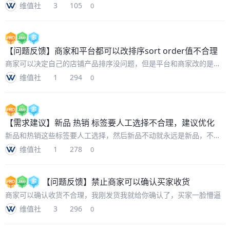
张，控制一下图片大小，否则页面加载太慢
维值社
3
105
0
【问题反馈】
商家和平台都可以改排序sort order值不合理
商家可以决定自己的店铺产品排序没问题，但是平台和商家改的是同
一个值，也就意味着首页新品推荐，100个商家有各自有100个商品，
维值社
1
294
0
他们在自己的店铺里排序1-100没问题，但是在平台首页应该是1-
10000
【需求建议】
新品 热销 标签要人工选择不合理，建议优化
新品和热销这些标签要人工选择，然后新品不动就永远是新品，不是
太合理，手工工作量也很大，要去分辨这些是不是新品，是不是热
维值社
1
278
0
销，然后打标签，去标签
【问题反馈】
禁止商家可以确认买家收货
商家可以确认收货不合理，我刚发货我就给你确认了，买家一脸懵逼
维值社
3
296
0