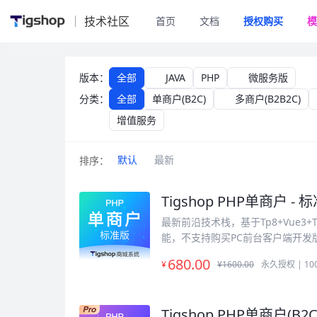
技术社区
首页
文档
授权购买
模
授权购买
版本：
全部
JAVA
PHP
微服务版
分类：
全部
单商户(B2C)
多商户(B2B2C)
增值服务
默认
最新
排序：
Tigshop PHP单商户 - 
最新前沿技术栈，基于Tp8+Vue
能，不支持购买PC前台客户端开发
680
.00
¥
¥1600.00
永久授权 | 1
Tigshop PHP单商户(B2C)