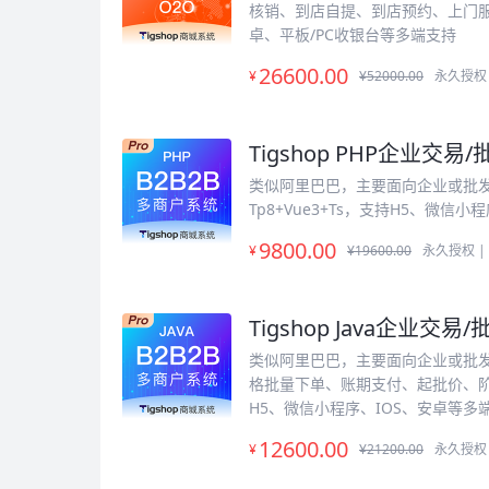
核销、到店自提、到店预约、上门服
卓、平板/PC收银台等多端支持
26600
.00
¥
¥52000.00
永久授权 
Tigshop PHP企业交易/批
类似阿里巴巴，主要面向企业或批
Tp8+Vue3+Ts，支持H5、微信
9800
.00
¥
¥19600.00
永久授权 |
Tigshop Java企业交易/批
类似阿里巴巴，主要面向企业或批
格批量下单、账期支付、起批价、阶梯价
H5、微信小程序、IOS、安卓等多
12600
.00
¥
¥21200.00
永久授权 