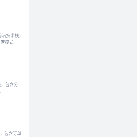
新前沿技术栈，
商家模式
栈，包含分
式
术栈，包含订单