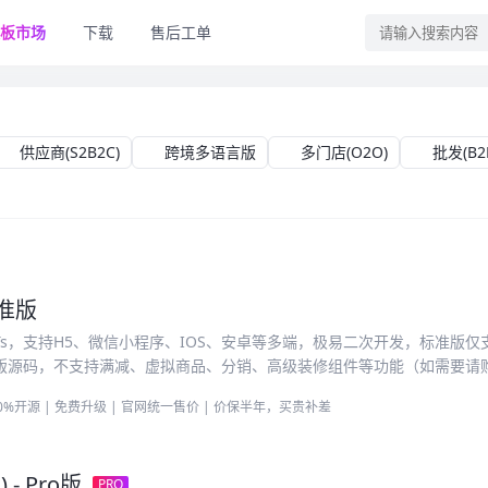
板市场
下载
售后工单
供应商(S2B2C)
跨境多语言版
多门店(O2O)
批发(B2
标准版
3+Ts，支持H5、微信小程序、IOS、安卓等多端，极易二次开发，标准版
版源码，不支持满减、虚拟商品、分销、高级装修组件等功能（如需要请购
00%开源 | 免费升级 | 官网统一售价 | 价保半年，买贵补差
 - Pro版
PRO