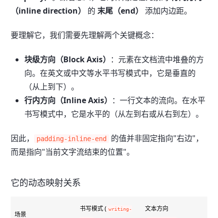
（inline direction）
的
末尾（end）
添加内边距。
要理解它，我们需要先理解两个关键概念：
块级方向（Block Axis）
：元素在文档流中堆叠的方
向。在英文或中文等水平书写模式中，它是垂直的
（从上到下）。
行内方向（Inline Axis）
：一行文本的流向。在水平
书写模式中，它是水平的（从左到右或从右到左）。
因此，
的值并非固定指向"右边"，
padding-inline-end
而是指向"当前文字流结束的位置"。
它的动态映射关系
书写模式 (
文本方向
writing-
p
场景