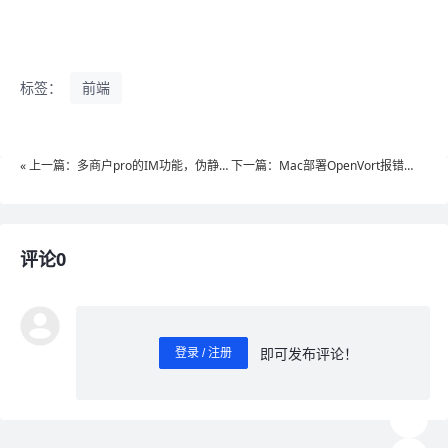
标签：
前端
« 上一篇：多商户pro的IM功能，伪静态
下一篇：Mac部署OpenVort报错
必须选择swoole吗？
arm64不支持怎么办？»
评论0
即可发布评论！
登录 / 注册
0
/ 1000
发送