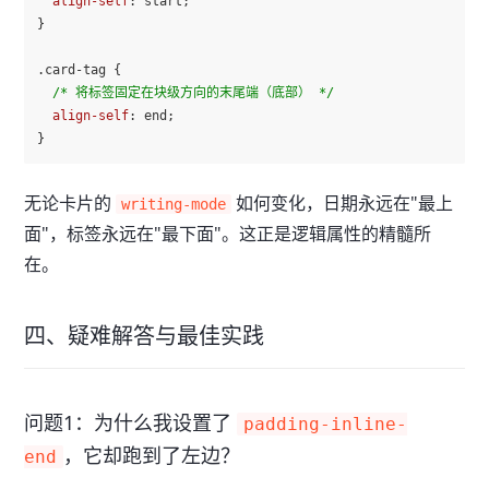
align-self
: start;

}

.card-tag
 {

/* 将标签固定在块级方向的末尾端（底部） */
align-self
: end;

无论卡片的
如何变化，日期永远在"最上
writing-mode
面"，标签永远在"最下面"。这正是逻辑属性的精髓所
在。
四、疑难解答与最佳实践
问题1：为什么我设置了
padding-inline-
，它却跑到了左边？
end