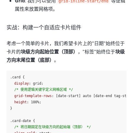
Grid
: 我们可以使用
等逻辑
grid-inline-start/end
属性来放置网格项。
实战：构建一个自适应卡片组件
考虑一个简单的卡片，我们希望卡片上的"日期"始终位于
卡片的
块级方向起始位置（顶部）
，"标签"始终位于
块级
方向末尾位置（底部）
。
.card
 {

display
: grid;

/* 使用逻辑关键字定义网格区域 */
grid-template-rows
: [date-start] auto [date-end tag-start
height
: 
100%
;

}

.card-date
 {

/* 将日期固定在块级方向的起始端（顶部） */