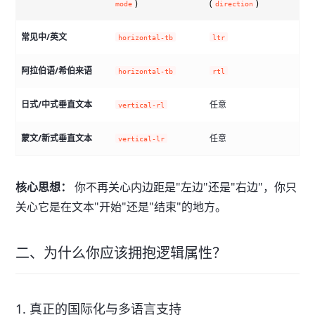
)
(
)
的
mode
direction
常见中/英文
horizontal-tb
ltr
p
阿拉伯语/希伯来语
horizontal-tb
rtl
p
日式/中式垂直文本
任意
vertical-rl
p
蒙文/新式垂直文本
任意
vertical-lr
p
核心思想：
你不再关心内边距是"左边"还是"右边"，你只
关心它是在文本"开始"还是"结束"的地方。
二、为什么你应该拥抱逻辑属性？
1. 真正的国际化与多语言支持